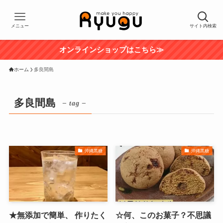
メニュー
サイト内検索
オンラインショップはこちら≫
ホーム
多良間島
多良間島
– tag –
沖縄黒糖
沖縄黒糖
★無添加で簡単、 作りたく
☆何、このお菓子？不思議