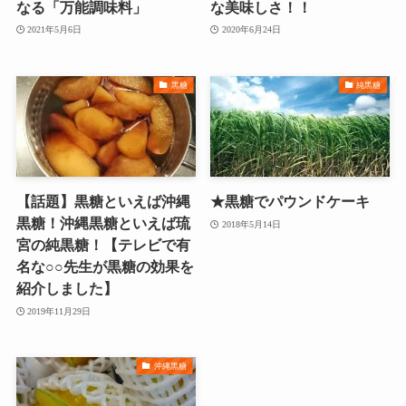
なる「万能調味料」
な美味しさ！！
2021年5月6日
2020年6月24日
黒糖
純黒糖
【話題】黒糖といえば沖縄
★黒糖でパウンドケーキ
黒糖！沖縄黒糖といえば琉
2018年5月14日
宮の純黒糖！【テレビで有
名な○○先生が黒糖の効果を
紹介しました】
2019年11月29日
沖縄黒糖