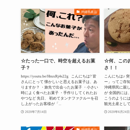
沖縄県産品
☆たった一口で、時空を超えるお菓
☆何、この
子？
さ！！
https://youtu.be/HruxRj4s22g こんにちは? 皆
こんにちは♪ 
さんにとって 懐かしいと思えるお菓子は、あ
ー」ってご存知
りますか？ ・旅先で出会ったお菓子 ・小さい
沖縄県民に親
時によく食べたお菓子 ・手作りしてくれたお
が 全国的には
やつなど 先日、 初めてタンナファクルーを召
こうのようには
し上がったお客様が「...
観光土産として
2020年7月14日
2020年6月24日
沖縄県産品