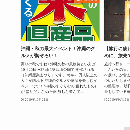
沖縄・秋の最大イベント！沖縄のグ
【旅行に疲
ルメが勢ぞろい！
めに、旅先
実りの秋ですね♪ 沖縄の秋の風物詩といえば
旅行へ行き、
10月25日〜27日に奥武山公園で 開催される
しんだその日。
［沖縄産業まつり］です。 毎年20万人以上の
へ戻り、夕食
人々が訪れる 沖縄のグルメや物産を楽しむイ
ついたりしませ
ベントです！ 沖縄のすぐりむん(優れたもの)
の整理や、 明
が 盛りだくさん(^^)所狭しと並んで...
番をしている家族
2019年10月22日
2019年9月16日