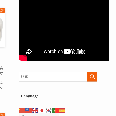
産品
】
宮
が
、
あ
シ
Language
産品