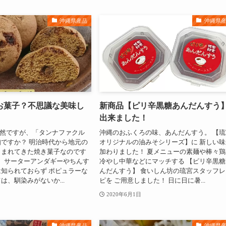
沖縄県産品
沖縄県
お菓子？不思議な美味し
新商品【ピリ辛黒糖あんだんすう
出来ました！
突然ですが、「タンナファクル
沖縄のおふくろの味、あんだんすう。 【琉
ですか？ 明治時代から地元の
オリジナルの油みそシリーズ】に 新しい味
しまれてきた焼き菓子なのです
加わりました！ 夏メニューの素麺や棒々鶏
、 サーターアンダギーやちんす
冷やし中華などにマッチする 【ピリ辛黒糖
知られておらず ポピュラーな
んだんすう】 食いしん坊の琉宮スタッフレ
は、馴染みがないか...
ピを ご用意しました！ 日に日に暑...
2020年6月1日
沖縄県産品
沖縄県