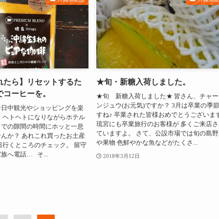
れたら】リセットするた
★旬・新糖入荷しました。
でコーヒーを。
★旬 新糖入荷しました★ 皆さん、チャー
ンジュウ(お元気)ですか？ 3月は卒業の季
一日中観光やショッピングを楽
すね♪ 卒業された皆様おめでとうございま
 ヘトヘトになりながらホテル
琉宮にも卒業旅行のお客様が 多くご来店さ
までの隙間の時間にホッと一息
ていますよ。 さて、公設市場では旬の島野
んか？ あれこれ買ったお土産
や果物 色鮮やかな魚などがたくさ...
日行くところのチェック。 留守
へ電話… そ...
2018年3月12日