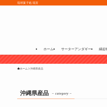
琉球菓子処 琉宮
ホーム
サーターアンダギー
縁起
ホーム
沖縄県産品
沖縄県産品
– category –