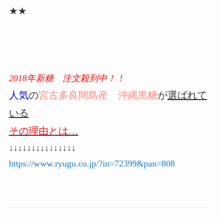
★★
2018年新糖 注文殺到中！！
人気
の
宮古多良間島産 沖縄黒糖
が
選ばれて
いる
その理由とは…
↓↓↓↓↓↓↓↓↓↓↓↓↓↓↓
https://www.ryugu.co.jp/?in=72399&pan=808