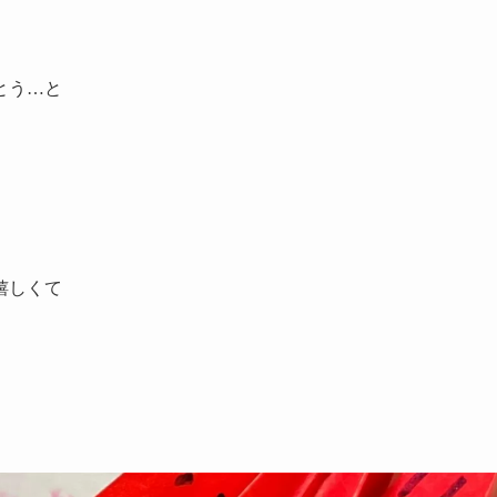
とう…と
嬉しくて