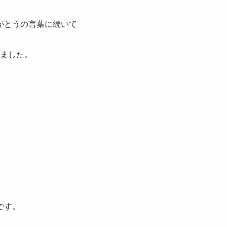
がとうの言葉に続いて
ました。
。
です。