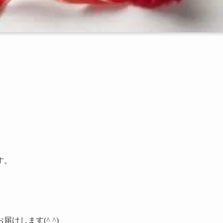
す。
けします(^ ^)