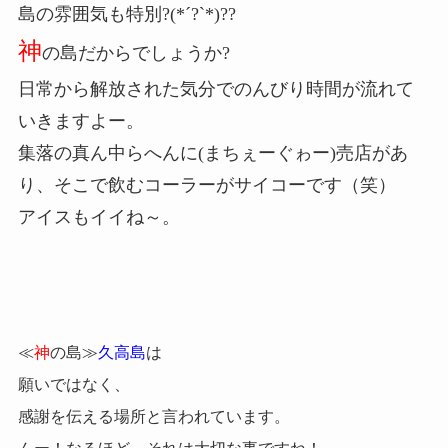
島の雰囲気も特別?(*´?`*)??
神
の島だからでしょうか?
日常から解放された気分でのんびり時間が流れて
いきますよー。
集落の真ん中らへんに(まちぇーぐゎー)売店があ
り、そこで飲むコーラーがサイコーです（笑）
アイスもイイね～。
≪
神
の島≫
久高島
は
願いではなく、
感謝を伝える場所と言われています。