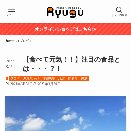
メニュー
サイト内検索
オンラインショップはこちら≫
ホーム
ブログ
【食べて元気！！】注目の食品と
2022
3/30
は・・・？！
ブログ
沖縄県産品
沖縄黒糖
琉宮
純黒糖
黒糖
2021年3月31日
2022年3月30日