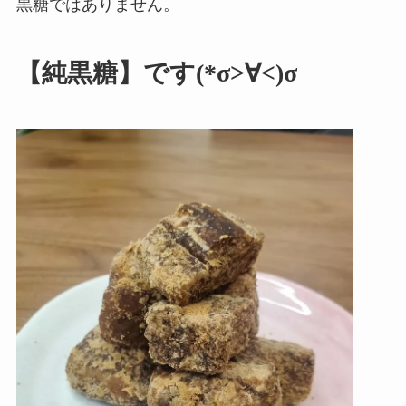
黒糖ではありません。
【純黒糖】です(*σ>∀<)σ