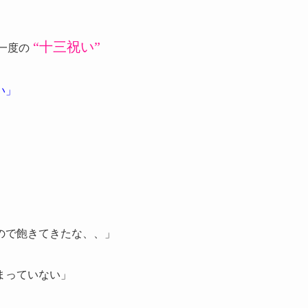
“十三祝い”
一度の
い」
ので飽きてきたな、、」
まっていない」