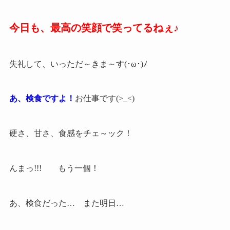
今日も、最高の笑顔で笑ってるねぇ♪
失礼して、いっただ～きま～す(･ω･)ﾉ
あ、検食ですよ！
お仕事です(>_<)
硬さ、甘さ、食感をチェ～ック！
んまっ!!! もう一個！
あ、検食だった… また明日…