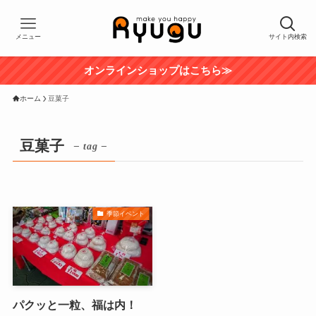
メニュー
サイト内検索
オンラインショップはこちら≫
ホーム
豆菓子
豆菓子
– tag –
季節イベント
パクッと一粒、福は内！