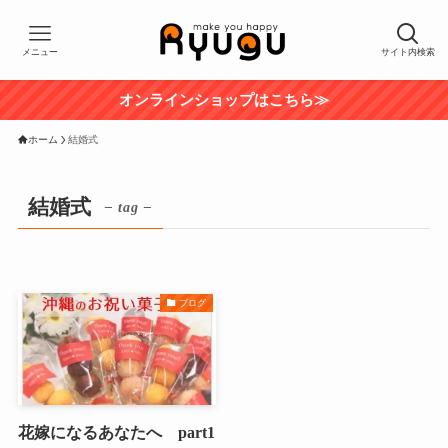
メニュー
サイト内検索
オンラインショップはこちら≫
ホーム
結婚式
結婚式
– tag –
ブログ
花嫁になるあなたへ part1