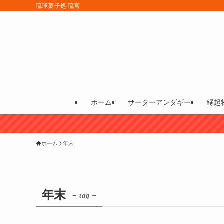
琉球菓子処 琉宮
ホーム
サーターアンダギー
縁起
ホーム
年末
年末
– tag –