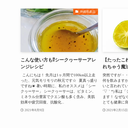
沖縄県産品
こんな使い方も⁉シークヮーサーアレ
【たったこ
ンジレシピ
れちゃう魔
こんにちは！ 先月は1ヶ月間で100km以上走
突然ですが・・
った、元気モリモリの秋元です☆ 夏真っ盛り
何を飲みますか
ですね☀ 暑い時期に、私のオススメは「シー
いと言われてい
クヮーサー」 シークヮーサーは、ビタミン、
´▽｀*) 私
ミネラル分豊富でクエン酸も多く含み、美肌
ます！ なぜな
効果や疲労回復、抗酸化...
とても健康に良
2021年8月9日
2021年2月15日