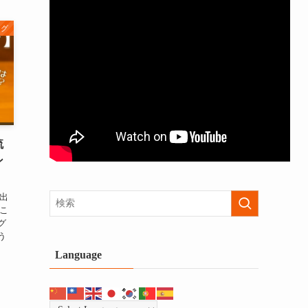
ログ
琉
ン
出
こ
グ
う
Language