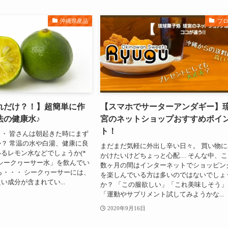
沖縄県産品
ブ
れだけ？！】超簡単に作
【スマホでサーターアンダギー】
法の健康水♪
宮のネットショップおすすめポイ
ト！
・ 皆さんは朝起きた時にまず
？ 常温の水や白湯、健康に良
まだまだ気軽に外出し辛い日々。 買い物に
るレモン水などでしょうか(*
かけたいけどちょっと心配… そんな中、こ
は「シークヮーサー水」を飲んでい
数ヶ月の間はインターネットでショッピン
ら・・・ シークヮーサーには、
を楽しんでいる方は多いのではないでしょ
い成分が含まれてい...
か？ 「この服欲しい」「これ美味しそう」
「運動やサプリメント試してみようかな...
2020年9月16日