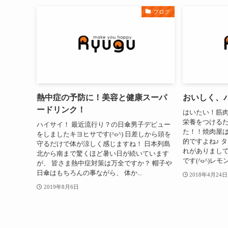
ブログ
熱中症の予防に！美容と健康スーパ
おいしく、
ードリンク！
はいたい！筋
栄養をつける
ハイサイ！ 最近流行り？の日傘男子デビュー
た！！焼肉屋
をしましたキヨヒサです(^o^) 日差しから頭を
的ですよね♪ 
守るだけで体が涼しく感じますね！ 日本列島
れがありまし
北から南まで驚くほど暑い日が続いています
です(^o^)レ
が、 皆さま熱中症対策は万全ですか？ 帽子や
日傘はもちろんの事ながら、 体か...
2018年4月24日
2019年8月6日