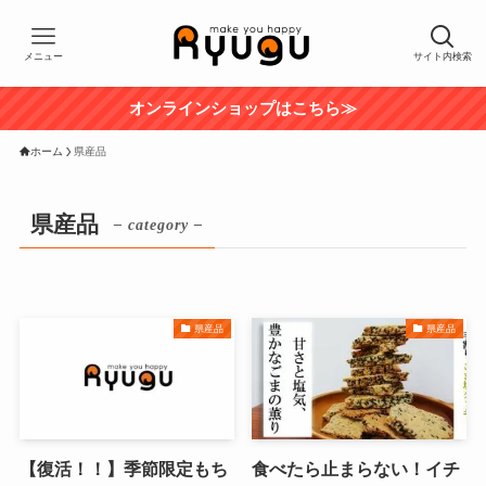
メニュー
サイト内検索
オンラインショップはこちら≫
ホーム
県産品
県産品
– category –
県産品
県産品
【復活！！】季節限定もち
食べたら止まらない！イチ