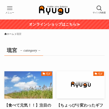
メニュー
サイト内検索
オンラインショップはこちら≫
ホーム
琉宮
琉宮
– category –
琉宮
琉宮
【食べて元気！！】注目の
【ちょっぴり変わったギフ