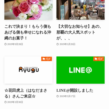
これで決まり！もらう側も
【大切なお知らせ】あの、
あげる側も幸せになれる沖
那覇の大人気スポット
縄のお菓子！
が、、、
2019年9月28日
2019年5月20日
琉宮
琉宮
☆花田虎上（はなだまさ
LINE@開設しました
る）さんご来店☆
2019年3月17日
2019年3月30日